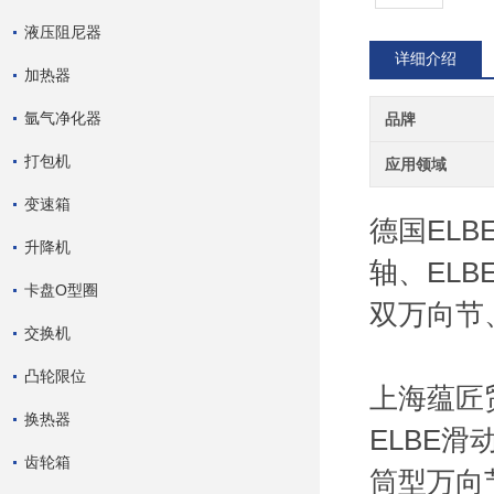
液压阻尼器
详细介绍
加热器
氩气净化器
品牌
打包机
应用领域
变速箱
德国ELB
升降机
轴、ELB
卡盘O型圈
双万向节
交换机
凸轮限位
上海蕴匠
换热器
ELBE滑
齿轮箱
筒型万向