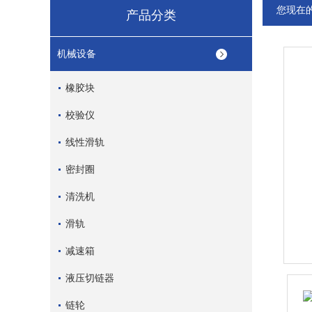
您现在
产品分类
机械设备
橡胶块
校验仪
线性滑轨
密封圈
清洗机
滑轨
减速箱
液压切链器
链轮