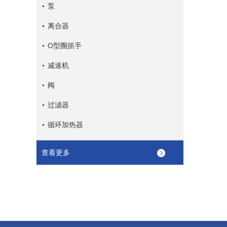
泵
离合器
O型圈抓手
减速机
阀
过滤器
循环加热器
查看更多