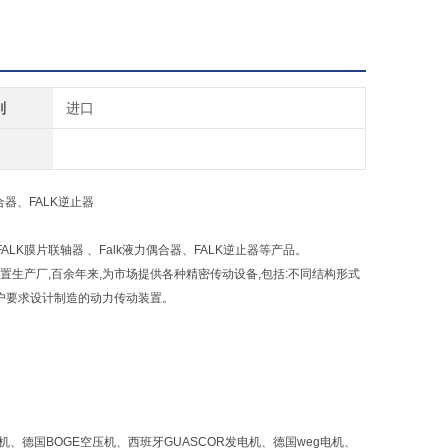
别
进口
偶合器、FALK逆止器
FALK膜片联轴器 、Falk液力偶合器、FALK逆止器等产品。
装置生产厂,百余年来,为市场提供各种精密传动设备,包括:不同结构形式
户要求设计制造的动力传动装置。
电机、德国BOGE空压机、西班牙GUASCOR发电机、德国weg电机、