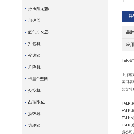
液压阻尼器
详
加热器
氩气净化器
品
打包机
应
变速箱
Falk
升降机
上海蕴
卡盘O型圈
美国福
的齿轮
交换机
凸轮限位
FALK
FALK
换热器
FALK
齿轮箱
FALK 
我公司还