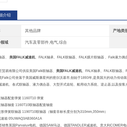
细介绍
牌
其他品牌
产地类
用领域
汽车及零部件,电气,综合
联轴器、
美国FALK减速机
、FALK轴承、FALK联轴器、FALK膜片联轴器 、Falk液力
匠贸易有限公司供应美国Falk联轴器、
美国FALK减速机
、FALK轴承、FALK联轴器、
克Falk公司坐落于美国威斯康星州的密尔沃基市,创始于1893年,是美国大的动力传动
减速机、各式联轴器、液力偶合器、大型开式齿轮、船用动力系统、逆止器,以及按客
 联轴器配套弹簧 1160T10 弹簧
 联轴器轴套 1160T10联轴器配套轴套
 蛇形弹簧联轴器 1190T10联轴器（轴套非标长度分别为310mm,350mm）
减速箱 05UWAQ3AB360A1A
销售英国Parvalux电机、德国SAM马达、德国TANDLER减速机、意大利COMER