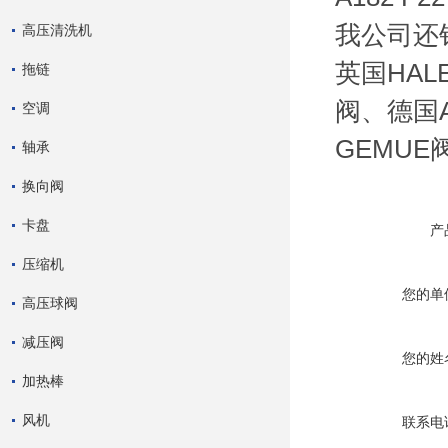
我公司还销
高压清洗机
英国HAL
拖链
阀、德国A
空调
GEMUE
轴承
换向阀
卡盘
产
压缩机
您的单
高压球阀
减压阀
您的姓
加热棒
风机
联系电