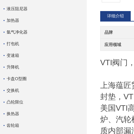
液压阻尼器
详细介绍
加热器
氩气净化器
品牌
打包机
应用领域
变速箱
VTI阀门
升降机
卡盘O型圈
上海蕴匠
交换机
封垫，VT
凸轮限位
美国VT
换热器
炉、汽轮
齿轮箱
质内部漏