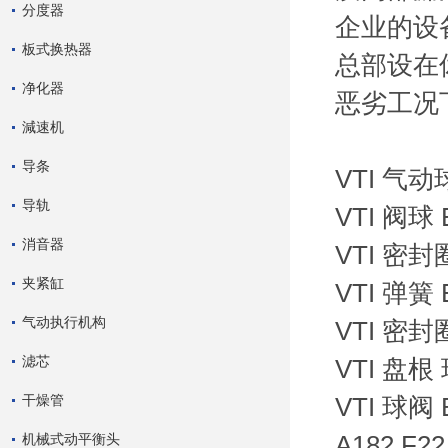
分度器
企业的设
板式换热器
总部设在
净化器
恶劣工况
減速机
导条
VTI 气动球
导轨
VTI 阀球
消音器
VTI 密封
夹紧缸
VTI 弹簧
气动执行机构
VTI 密封
滤芯
VTI 盘根
干燥管
VTI 球阀 
机械式动平衡头
A182 F