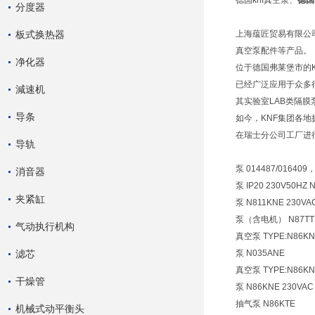
德国knf真空泵、
德国
分度器
板式换热器
上海蕴匠贸易有限公司
真空泵配件等产品。
净化器
位于德国弗莱堡市的
已经广泛应用于众多
減速机
其实验室LAB类隔
导条
如今，KNF集团各
在瑞士分公司工厂进
导轨
泵 014487/016409，
消音器
泵 IP20 230V50HZ 
夹紧缸
泵 N811KNE 230VA
泵（含电机） N87TT
气动执行机构
真空泵 TYPE:N86KN
滤芯
泵 N035ANE
真空泵 TYPE:N86KN
干燥管
泵 N86KNE 230VAC
抽气泵 N86KTE
机械式动平衡头