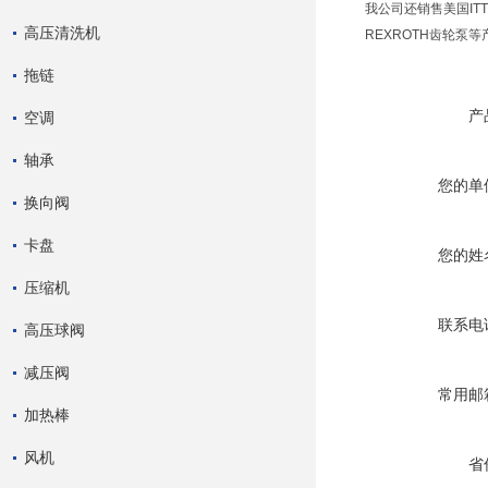
我公司还销售美国ITT
高压清洗机
REXROTH齿轮泵等
拖链
产
空调
轴承
您的单
换向阀
卡盘
您的姓
压缩机
联系电
高压球阀
减压阀
常用邮
加热棒
风机
省