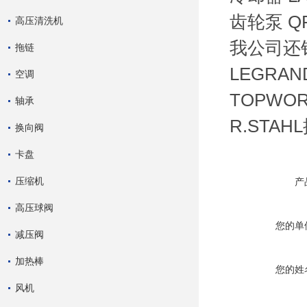
齿轮泵 QPM3
高压清洗机
我公司还销
拖链
LEGRA
空调
TOPWO
轴承
R.STA
换向阀
卡盘
压缩机
产
高压球阀
您的单
减压阀
加热棒
您的姓
风机