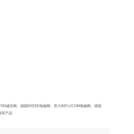
ILTON减压阀、德国EKEEK电磁阀、意大利FLUCOM电磁阀、德国
磁阀等产品