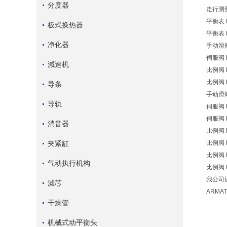
分度器
走行测量轮
平衡表 E
板式换热器
平衡表 E
净化器
手动滑阀 
伺服阀 E
減速机
比例阀 H
比例阀 H
导条
手动滑阀 
导轨
伺服阀 E
伺服阀 E
消音器
比例阀 H
夹紧缸
比例阀 H
比例阀 H
气动执行机构
比例阀 H
我公司还
滤芯
ARMA
干燥管
机械式动平衡头