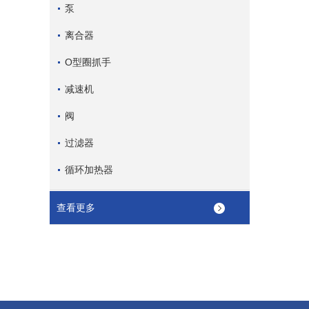
泵
离合器
O型圈抓手
减速机
阀
过滤器
循环加热器
查看更多