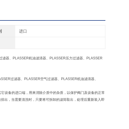
别
进口
气过滤器、PLASSER机油滤清器、PLASSER压力过滤器、PLASSER
ASSER过滤器、PLASSER空气过滤器、PLASSER机油滤清器、
或其它设备的进口端，用来消除介质中的杂质，以保护阀门及设备的正常
口排出，当需要清洗时，只要将可拆卸的滤筒取出，处理后重新装入即