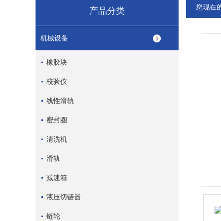
您现在
产品分类
机械设备
橡胶块
校验仪
线性滑轨
密封圈
清洗机
滑轨
减速箱
液压切链器
链轮