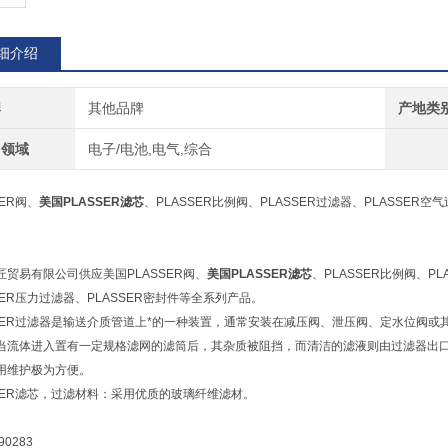
细介绍
牌
其他品牌
产地类
用领域
电子/电池,电气,综合
SER阀、
美国PLASSER滤芯
、PLASSER比例阀、PLASSER过滤器、PLASSER空
匠贸易有限公司供应美国PLASSER阀、
美国PLASSER滤芯
、PLASSER比例阀、PL
SER压力过滤器、PLASSER密封件等全系列产品。
SSER过滤器是输送介质管道上*的一种装置，通常安装在减压阀、泄压阀、定水位阀
当流体进入置有一定规格滤网的滤筒后，其杂质被阻挡，而清洁的滤液则由过滤器出
用维护极为方便。
SSER滤芯，过滤材料：采用优质的玻璃纤维滤材。
90283