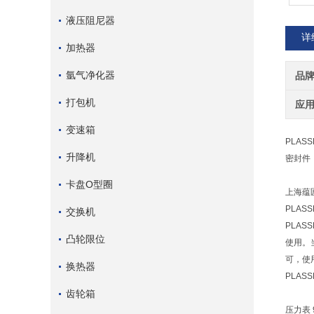
液压阻尼器
详
加热器
氩气净化器
品
打包机
应
变速箱
PLAS
升降机
密封件
卡盘O型圈
上海蕴
PLAS
交换机
PLA
凸轮限位
使用。
可，使
换热器
PLA
齿轮箱
压力表 