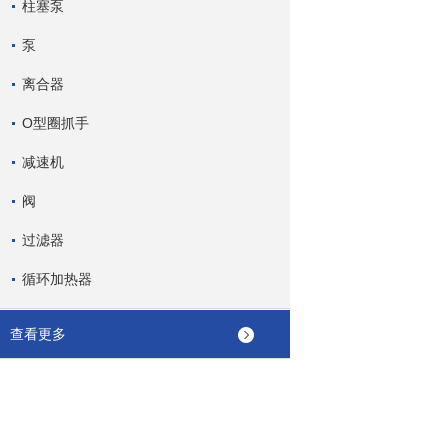
柱塞泵
泵
离合器
O型圈抓手
减速机
阀
过滤器
循环加热器
查看更多