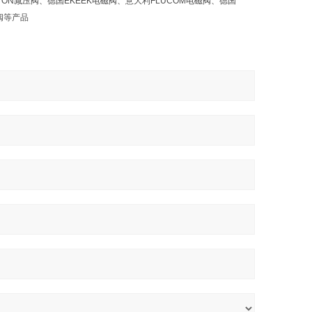
ILTON减压阀、德国EKEEK电磁阀、意大利FLUCOM电磁阀、德国
磁阀等产品