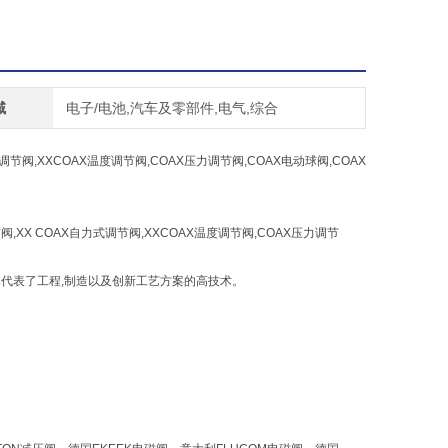
域
电子/电池,汽车及零部件,电气,综合
式调节阀,XXCOAX温度调节阀,COAX压力调节阀,COAX电动球阀,COAX
节阀,XX COAX自力式调节阀,XXCOAX温度调节阀,COAX压力调节
已代表了工程,制造以及创新工艺方案的高技术。