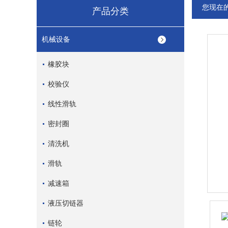
您现在
产品分类
机械设备
橡胶块
校验仪
线性滑轨
密封圈
清洗机
滑轨
减速箱
液压切链器
链轮