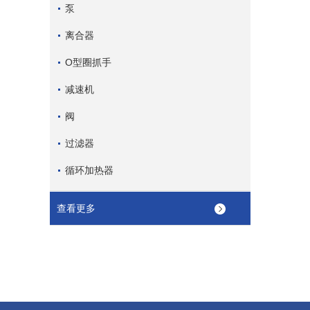
泵
离合器
O型圈抓手
减速机
阀
过滤器
循环加热器
查看更多