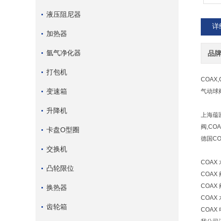
液压阻尼器
详
加热器
氩气净化器
品
打包机
COAX,
变速箱
气动球阀
升降机
上海蕴
阀,CO
卡盘O型圈
德国C
交换机
COAX 
凸轮限位
COAX 阀
COAX 
换热器
COAX 
齿轮箱
COAX 