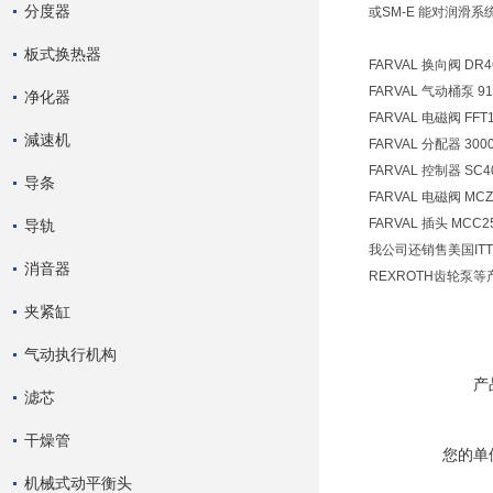
分度器
或SM-E 能对润滑
板式换热器
FARVAL 换向阀 DR4
FARVAL 气动桶泵 912
净化器
FARVAL 电磁阀 FFT
減速机
FARVAL 分配器 3000
FARVAL 控制器 SC4
导条
FARVAL 电磁阀 MCZ
FARVAL 插头 MCC2
导轨
我公司还销售美国ITT
消音器
REXROTH齿轮泵等
夹紧缸
气动执行机构
产
滤芯
干燥管
您的单
机械式动平衡头