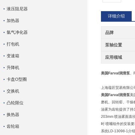
液压阻尼器
详细介绍
加热器
氩气净化器
品牌
打包机
泵轴位置
变速箱
应用领域
升降机
美国Farval润滑泵
、F
卡盘O型圈
上海蕴匠贸易有限公司供应
交换机
美国Farval润滑泵
美
磨机、回转窑、干燥
凸轮限位
油雾为齿轮提供了持久
换热器
203mm 喷油雾面直径: 
时 喷嘴组件的安装
齿轮箱
系统LD-13098