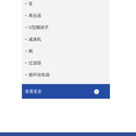
泵
离合器
O型圈抓手
减速机
阀
过滤器
循环加热器
查看更多