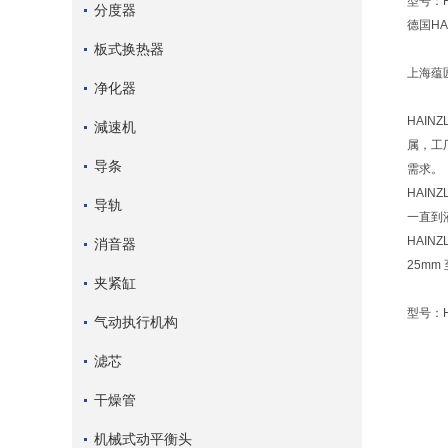
型号：HA
分度器
德国HAI
板式换热器
上海蕴匠
净化器
HAI
減速机
属，工
导条
需求。
HAIN
导轨
一直到液
HAI
消音器
25mm
夹紧缸
型号：HA
气动执行机构
滤芯
干燥管
机械式动平衡头