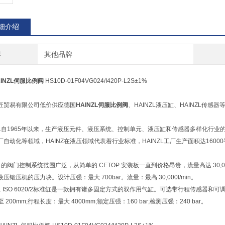
细介绍
牌
其他品牌
AINZL伺服比例阀
HS10D-01F04VG024/I420P-L2S±1%
匠贸易有限公司低价供应德国
HAINZL伺服比例阀
、HAINZL液压缸、HAINZL传感器
NZL自1965年以来，生产液压元件、液压系统、控制单元、液压缸和传感器多样化行
厂自动化等领域，HAINZ在液压领域代表着行业标准，HAINZL工厂生产面积达16
ZL的阀门控制系统范围广泛，从简单的 CETOP 安装板一直到价格昂贵，流量高达 30,
压锻压机的压力块。设计压强：最大 700bar。流量：最高 30,000l/min。
NZL ISO 6020/2标准缸是一款拥有诸多固定方式的双作用气缸。可选带行程传感
 至 200mm;行程长度：最大 4000mm;额定压强：160 bar;检测压强：240 bar。