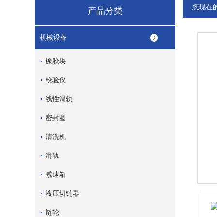
您现在
产品分类
机械设备
橡胶块
校验仪
线性滑轨
密封圈
清洗机
滑轨
减速箱
液压切链器
链轮