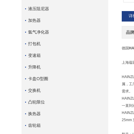
液压阻尼器
详
加热器
氩气净化器
品
打包机
德国
H
变速箱
上海蕴
升降机
HAI
卡盘O型圈
属，工
交换机
需求。
HAIN
凸轮限位
一直到液
HAI
换热器
25mm
齿轮箱