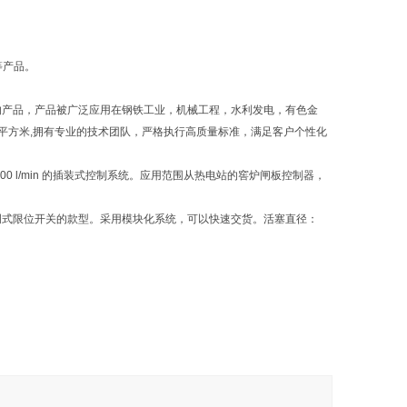
等产品。
业的产品，产品被广泛应用在钢铁工业，机械工程，水利发电，有色金
000平方米,拥有专业的技术团队，严格执行高质量标准，满足客户个性化
000 l/min 的插装式控制系统。应用范围从热电站的窖炉闸板控制器，
器和可调式限位开关的款型。采用模块化系统，可以快速交货。活塞直径：