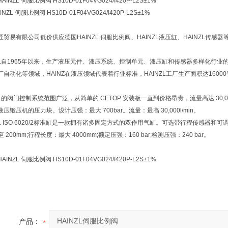
INZL 伺服比例阀 HS10D-01F04VG024/I420P-L2S±1%
NZL 伺服比例阀 HS10D-01F04VG024/I420P-L2S±1%
贸易有限公司低价供应德国HAINZL 伺服比例阀、HAINZL液压缸、HAINZL传感器
NZL自1965年以来，生产液压元件、液压系统、控制单元、液压缸和传感器多样化行
厂自动化等领域，HAINZ在液压领域代表着行业标准，HAINZL工厂生产面积达16
ZL的阀门控制系统范围广泛，从简单的 CETOP 安装板一直到价格昂贵，流量高达 30,
压锻压机的压力块。设计压强：最大 700bar。流量：最高 30,000l/min。
NZL ISO 6020/2标准缸是一款拥有诸多固定方式的双作用气缸。可选带行程传感
 至 200mm;行程长度：最大 4000mm;额定压强：160 bar;检测压强：240 bar。
INZL 伺服比例阀 HS10D-01F04VG024/I420P-L2S±1%
产品：