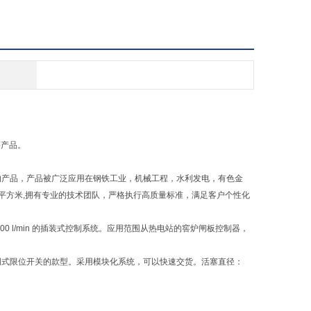
等产品。
业的产品，产品被广泛应用在钢铁工业，机械工程，水利发电，有色金
000平方米,拥有专业的技术团队，严格执行高质量标准，满足客户个性化
000 l/min 的插装式控制系统。应用范围从热电站的窖炉闸板控制器，
器和可调式限位开关的款型。采用模块化系统，可以快速交货。活塞直径：