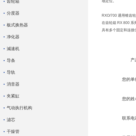
齿轮箱
场定位。
分度器
RXO/700 通用锥
在齿轮箱 RX 80
板式换热器
具有多个固定和连接
净化器
減速机
产
导条
导轨
您的单
消音器
夹紧缸
您的姓
气动执行机构
联系电
滤芯
干燥管