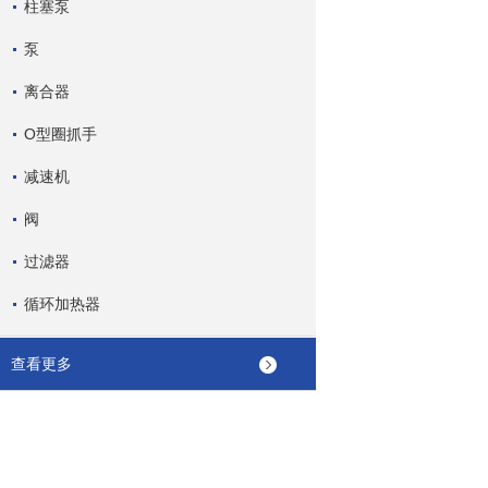
柱塞泵
泵
离合器
O型圈抓手
减速机
阀
过滤器
循环加热器
查看更多