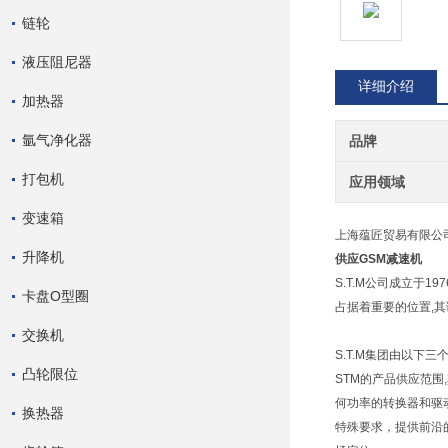
链轮
液压阻尼器
详细介绍
加热器
氩气净化器
品牌
打包机
应用领域
变速箱
上海蕴匠贸易有限公
升降机
供应GSM减速机
S.T.M公司成立于1
卡盘O型圈
占据着重要的位置,
交换机
S.T.M集团由以下三个公
凸轮限位
STM的产品供应范围
何功率的转换器和驱动
换热器
特殊要求，提供前沿