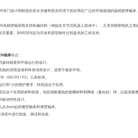
DEN专门设计和制造的安全关键和恶劣环境下的应用在广泛的市场领域的超精密球轴承，
DEN高精密轴承既支持机械结构（例如在关节式机器人肢体中），又支持精密电机之
至关重要。BARDEN还为开发和原型制作过程提供的工程支持。
EN轴承
特点：
的旋转精度和平稳运行的设计。
性能的润滑选项和终身润滑设计，适用于诸多环境。
7/9（ISO P4 / P2）公差标准。
运行和*少的维护要求，特别适合于应用。
适合这个应用的材料制造，包括强耐腐蚀的套圈材料和陶瓷（氮化硅）球，以提高耐
和振动特性设计。
孔从3mm起的微型轴承和薄壁轴承。
洁净室中进行组装，测试和包装。