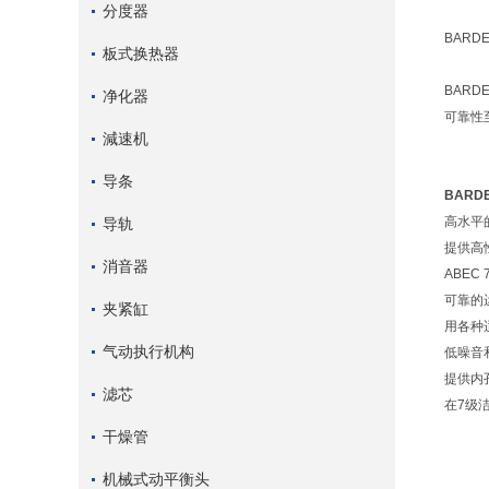
分度器
BAR
板式换热器
BAR
净化器
可靠性
減速机
导条
BARD
高水平
导轨
提供高
消音器
ABEC 
可靠的
夹紧缸
用各种
气动执行机构
低噪音
提供内
滤芯
在7级
干燥管
机械式动平衡头