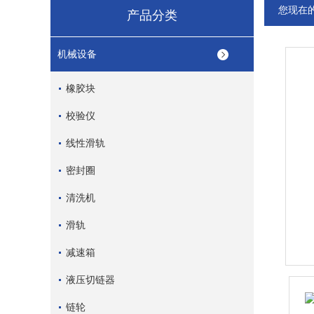
您现在
产品分类
机械设备
橡胶块
校验仪
线性滑轨
密封圈
清洗机
滑轨
减速箱
液压切链器
链轮