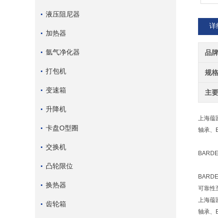
液压阻尼器
详
加热器
氩气净化器
品
打包机
规
变速箱
主
升降机
上海蕴
卡盘O型圈
轴承、
交换机
BAR
凸轮限位
BAR
换热器
可靠性
上海蕴
齿轮箱
轴承、