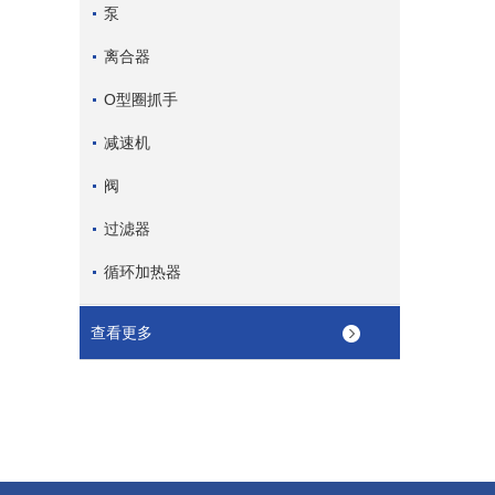
泵
离合器
O型圈抓手
减速机
阀
过滤器
循环加热器
查看更多