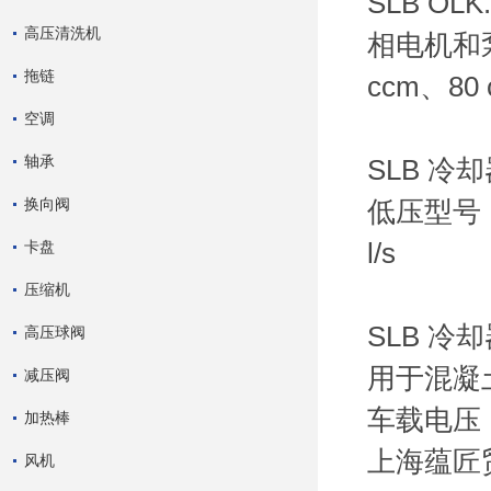
SLB O
高压清洗机
相电机和泵 
拖链
ccm、80
空调
轴承
SLB 冷
换向阀
低压型号，压
卡盘
l/s
压缩机
SLB 
高压球阀
用于混凝土搅
减压阀
车载电压
加热棒
上海蕴匠
风机