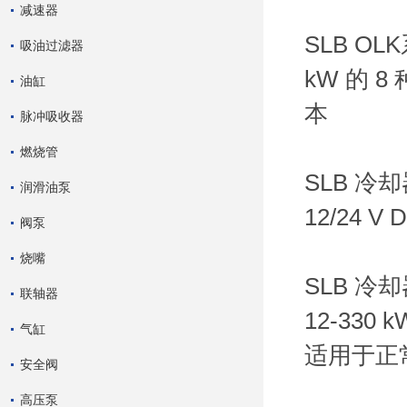
减速器
SLB O
吸油过滤器
kW 的 
油缸
本
脉冲吸收器
燃烧管
SLB 冷
润滑油泵
12/24 
阀泵
烧嘴
SLB 冷
联轴器
12-330 
气缸
适用于正
安全阀
高压泵