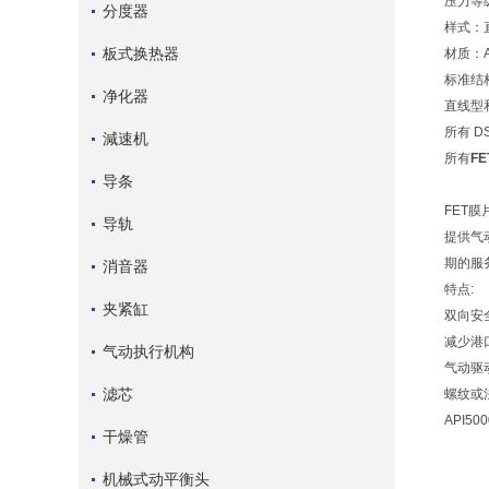
压力等级
分度器
样式：
板式换热器
材质：A
标准结
净化器
直线型和
所有 
減速机
所有
F
导条
FET膜
导轨
提供气
期的服
消音器
特点:
夹紧缸
双向安
减少港
气动执行机构
气动驱
滤芯
螺纹或
API50
干燥管
机械式动平衡头