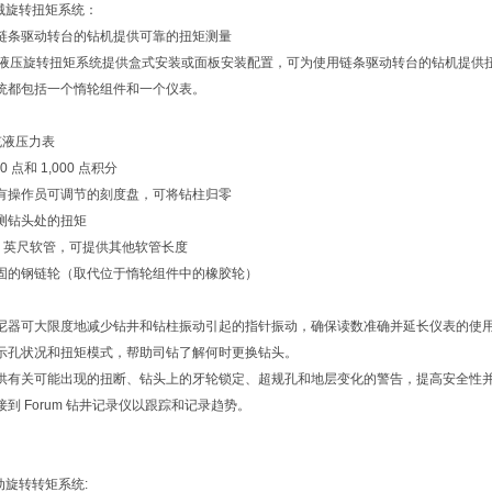
机械旋转扭矩系统：
链条驱动转台的钻机提供可靠的扭矩测量
um 液压旋转扭矩系统提供盒式安装或面板安装配置，可为使用链条驱动转台的钻机提供
统都包括一个惰轮组件和一个仪表。
充液压力表
0 点和 1,000 点积分
有操作员可调节的刻度盘，可将钻柱归零
测钻头处的扭矩
35 英尺软管，可提供其他软管长度
固的钢链轮（取代位于惰轮组件中的橡胶轮）
尼器可大限度地减少钻井和钻柱振动引起的指针振动，确保读数准确并延长仪表的使
示孔状况和扭矩模式，帮助司钻了解何时更换钻头。
供有关可能出现的扭断、钻头上的牙轮锁定、超规孔和地层变化的警告，提高安全性
接到 Forum 钻井记录仪以跟踪和记录趋势。
动旋转转矩系统: