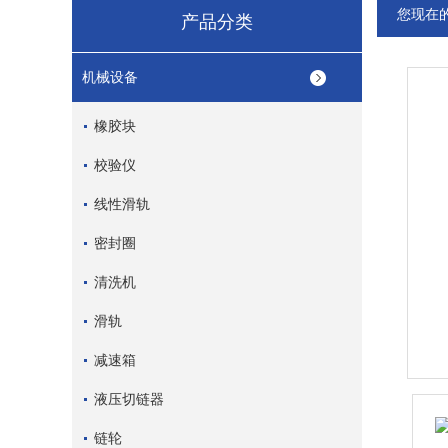
您现在
产品分类
机械设备
橡胶块
校验仪
线性滑轨
密封圈
清洗机
滑轨
减速箱
液压切链器
链轮