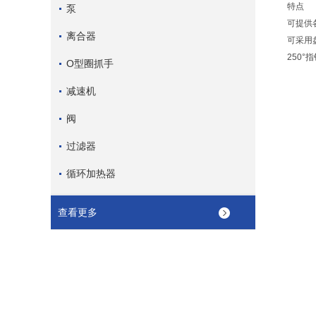
特点
泵
可提供
离合器
可采用
250°
O型圈抓手
减速机
阀
过滤器
循环加热器
查看更多