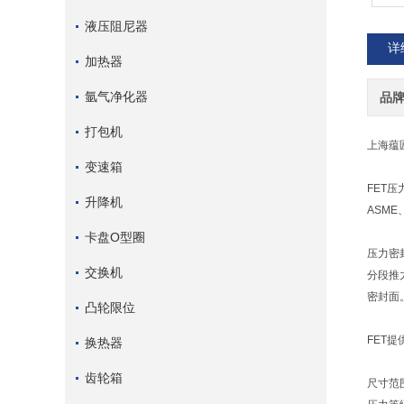
液压阻尼器
详
加热器
氩气净化器
品
打包机
上海蕴
变速箱
FET
升降机
ASM
卡盘O型圈
压力密
交换机
分段推
密封面
凸轮限位
FET
换热器
齿轮箱
尺寸范围