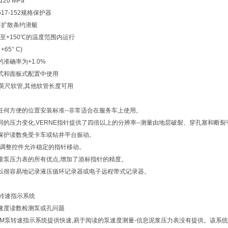
, 120 MPa
17-152规格保护器
不扩散条约潜艇
℃至+150℃的温度范围内运行
o +65° C)
准确率为+1.0%
式和面板式配置中使用
0英尺软管,其他软管长度可用
任何方便的位置安装标准--非常适合在服务车上使用。
同的压力变化,VERNE指针提供了四倍以上的分辨率--测量由地层破裂、穿孔塞和断
保护读数免受卡车或钻井平台振动。
可调整控件允许稳定的指针移动。
准泵压力表的所有优点,增加了游标指针的精度。
以很容易地记录液压循环记录器或电子远程带式记录器。
泵转速指示系统
速度读数检测泵或孔问题
PM泵转速指示系统提供快速,易于阅读的泵速度测量-信息泥浆压力表没有提供。该系