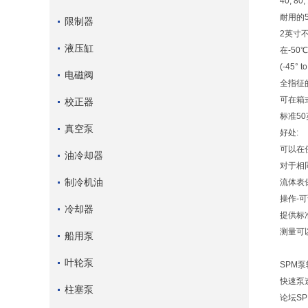
40, 80
耐用的5
限制器
2英寸
液压缸
在-50
(-45° t
电磁阀
全指征的
可在箱
校正器
标准5
真空泵
好处:
可以在
油冷却器
对于相
制冷机油
流体表
操作-
冷却器
提供标
测量可
船用泵
叶轮泵
SPM
快速泵
柱塞泵
论坛S