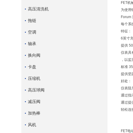
FET
高压清洗机
为使用
For
拖链
每个系
特征：
空调
6英寸
轴承
提供 50
仪表具
换向阀
，以监
卡盘
标准 
提供坚
压缩机
好处：
仪表阻
高压球阀
通过指
减压阀
通过提
轻松连
加热棒
风机
FET电