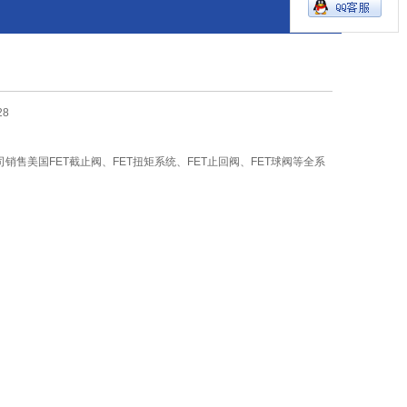
28
销售美国FET截止阀、FET扭矩系统、FET止回阀、FET球阀等全系