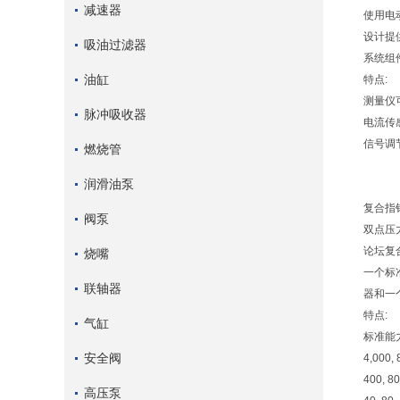
减速器
使用电
设计提
吸油过滤器
系统组
油缸
特点:
测量仪
脉冲吸收器
电流传
信号调
燃烧管
润滑油泵
复合指
阀泵
双点压
论坛复
烧嘴
一个标
联轴器
器和一
特点:
气缸
标准能
安全阀
4,000, 
400, 8
高压泵