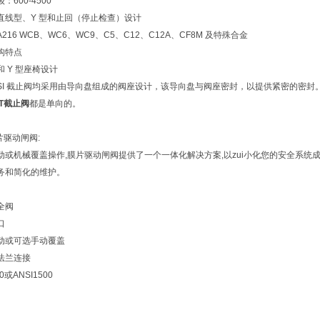
：600-4500
直线型、Y 型和止回（停止检查）设计
216 WCB、WC6、WC9、C5、C12、C12A、CF8M 及特殊合金
构特点
 Y 型座椅设计
DSI 截止阀均采用由导向盘组成的阀座设计，该导向盘与阀座密封，以提供紧密的密封。阀座
ET截止阀
都是单向的。
片驱动闸阀:
动或机械覆盖操作,膜片驱动闸阀提供了一个一体化解决方案,以zui小化您的安全系统成
务和简化的维护。
全阀
口
动或可选手动覆盖
法兰连接
00或ANSI1500