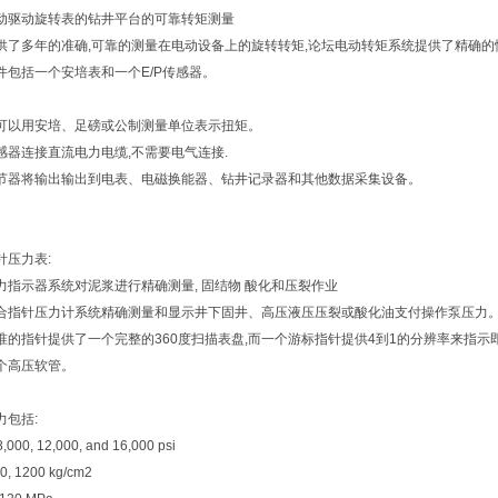
动驱动旋转表的钻井平台的可靠转矩测量
供了多年的准确,可靠的测量在电动设备上的旋转转矩,论坛电动转矩系统提供了精确
件包括一个安培表和一个E/P传感器。
可以用安培、足磅或公制测量单位表示扭矩。
感器连接直流电力电缆,不需要电气连接.
节器将输出输出到电表、电磁换能器、钻井记录器和其他数据采集设备。
针压力表:
力指示器系统对泥浆进行精确测量, 固结物 酸化和压裂作业
合指针压力计系统精确测量和显示井下固井、高压液压压裂或酸化油支付操作泵压力
准的指针提供了一个完整的360度扫描表盘,而一个游标指针提供4到1的分辨率来指示
个高压软管。
力包括:
8,000, 12,000, and 16,000 psi
00, 1200 kg/cm2