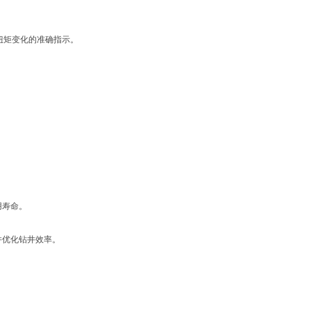
扭矩变化的准确指示。
用寿命。
并优化钻井效率。