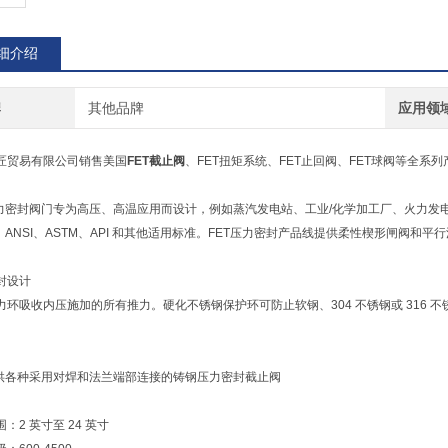
细介绍
牌
其他品牌
应用领
匠贸易有限公司销售美国
FET截止阀
、FET扭矩系统、FET止回阀、FET球阀等全系列
压力密封阀门专为高压、高温应用而设计，例如蒸汽发电站、工业/化学加工厂、火力
E、ANSI、ASTM、API 和其他适用标准。FET压力密封产品线提供柔性楔形闸阀和
封设计
力环吸收内压施加的所有推力。硬化不锈钢保护环可防止软钢、304 不锈钢或 316
。
提供各种采用对焊和法兰端部连接的铸钢压力密封截止阀
：2 英寸至 24 英寸