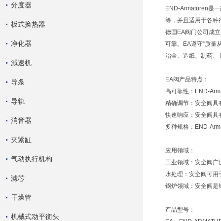
分度器
END-Armatu
等，并且适用于各种行业
板式换热器
德国EA阀门公司成
净化器
可靠。EA遵守“质量从
冶金、造纸、制药、
減速机
EA阀产品特点：
导条
高可靠性：END-A
导轨
精确调节：安全阀具
快速响应：安全阀具
消音器
多种规格：END-A
夹紧缸
应用领域：
气动执行机构
工业领域：安全阀广
水处理：安全阀可用
滤芯
锅炉领域：安全阀是
干燥管
产品型号：
机械式动平衡头