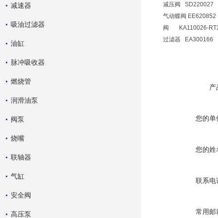
减压阀 SD220027
减速器
气动蝶阀 EE620852
吸油过滤器
阀 KA110026-RT2
过滤器 EA300166
油缸
脉冲吸收器
燃烧管
产
润滑油泵
您的单
阀泵
烧嘴
您的姓
联轴器
气缸
联系电
安全阀
常用邮
高压泵