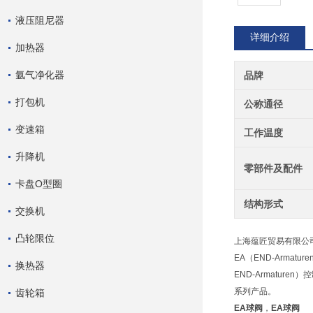
液压阻尼器
详细介绍
加热器
氩气净化器
品牌
打包机
公称通径
变速箱
工作温度
升降机
零部件及配件
卡盘O型圈
结构形式
交换机
凸轮限位
上海蕴匠贸易有限公司供应
EA（END-Armatu
换热器
END-Armaturen
系列产品。
齿轮箱
EA球阀
，
EA球阀