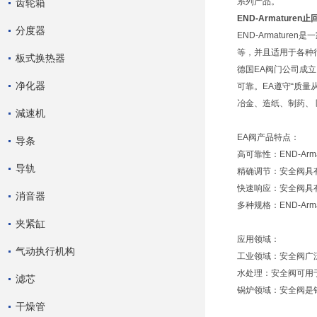
系列产品。
齿轮箱
END-Armaturen止
分度器
END-Armatu
等，并且适用于各种行业
板式换热器
德国EA阀门公司成
净化器
可靠。EA遵守“质量从
冶金、造纸、制药、
減速机
EA阀产品特点：
导条
高可靠性：END-A
导轨
精确调节：安全阀具
快速响应：安全阀具
消音器
多种规格：END-A
夹紧缸
应用领域：
气动执行机构
工业领域：安全阀广
水处理：安全阀可用
滤芯
锅炉领域：安全阀是
干燥管