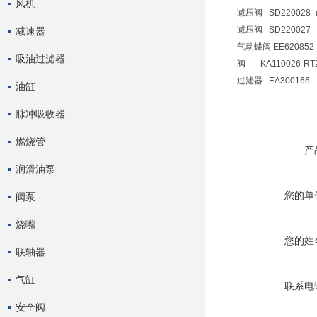
风机
减压阀 SD220028
减压阀 SD220027
减速器
气动蝶阀 EE620852
吸油过滤器
阀 KA110026-RT2
过滤器 EA300166
油缸
脉冲吸收器
燃烧管
产
润滑油泵
您的单
阀泵
烧嘴
您的姓
联轴器
气缸
联系电
安全阀