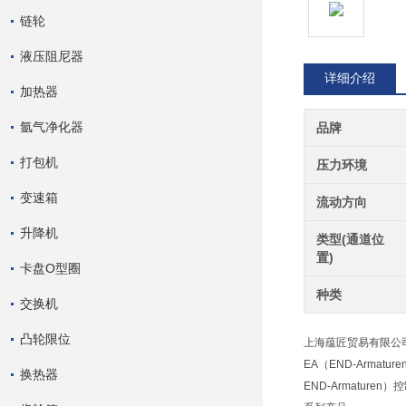
链轮
液压阻尼器
详细介绍
加热器
氩气净化器
品牌
打包机
压力环境
变速箱
流动方向
升降机
类型(通道位
置)
卡盘O型圈
种类
交换机
凸轮限位
上海蕴匠贸易有限公司供应
EA（END-Armatu
换热器
END-Armaturen