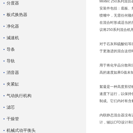
Mixtec 250
分度器
安装件包括：底板、角
板式换热器
喷嘴中，无需任何额外
在混合时形成适当的形
净化器
议将250系列混合
減速机
对于石灰和硫酸铝等应
导条
于更激进的混合这些
导轨
用于将化学品分散和混
消音器
高的速度如果G值未知
夹紧缸
絮凝是一种高度剪切敏
速度下运行，以保持
气动执行机构
制成。它们内衬有含氟
滤芯
内联静态混合器没有
干燥管
计，辅以CFD设计
机械式动平衡头