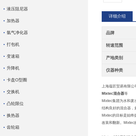
液压阻尼器
详细介绍
加热器
氩气净化器
品牌
打包机
转速范围
变速箱
产地类别
升降机
仪器种类
卡盘O型圈
上海蕴匠贸易有限公
交换机
Mixtec混合器
等
Mixtec集团为水
凸轮限位
结构良好的混合器，
换热器
Mixtec的目标是
改装和翻新。Mixt
齿轮箱