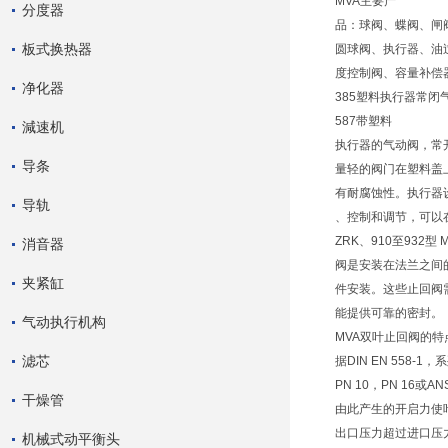
MVA主要产
分度器
品：球阀、蝶阀、闸
板式换热器
圆球阀、执行器、油
度控制阀、容量补偿
净化器
385塑料执行器常闭
587带塑料
減速机
执行器的气动阀，常
导条
量轻的阀门在塑料盖
有耐腐蚀性。执行器
导轨
、控制和调节，可以
ZRK、910至932型 
消音器
阀是安装在法兰之间的
夹紧缸
件安装。这些止回阀
能提供可靠的密封。
气动执行机构
MVA双叶止回阀的
滤芯
据DIN EN 558-
PN 10，PN 16或
干燥管
由此产生的开启力使
出口压力超过进口压
机械式动平衡头