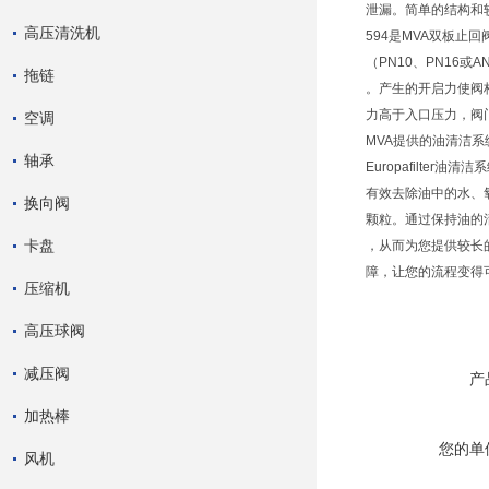
泄漏。简单的结构和较短
高压清洗机
594是MVA双板止
（PN10、PN16或
拖链
。产生的开启力使阀
力高于入口压力，阀
空调
MVA提供的油清洁
轴承
Europafilte
有效去除油中的水、氧
换向阀
颗粒。通过保持油的
卡盘
，从而为您提供较长
障，让您的流程变得
压缩机
高压球阀
减压阀
产
加热棒
您的单
风机