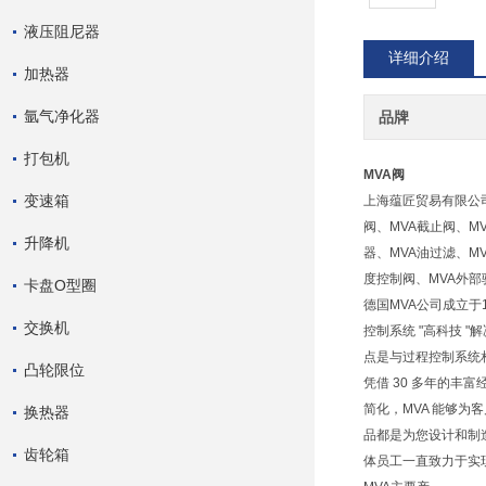
液压阻尼器
详细介绍
加热器
氩气净化器
品牌
打包机
MVA阀
变速箱
上海蕴匠贸易有限公
阀、MVA截止阀、M
升降机
器、MVA油过滤、M
度控制阀、MVA外
卡盘O型圈
德国MVA公司成立于
交换机
控制系统 "高科技 
点是与过程控制系统
凸轮限位
凭借 30 多年的丰
简化，MVA 能够
换热器
品都是为您设计和制
齿轮箱
体员工一直致力于实