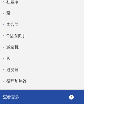
柱塞泵
泵
离合器
O型圈抓手
减速机
阀
过滤器
循环加热器
查看更多