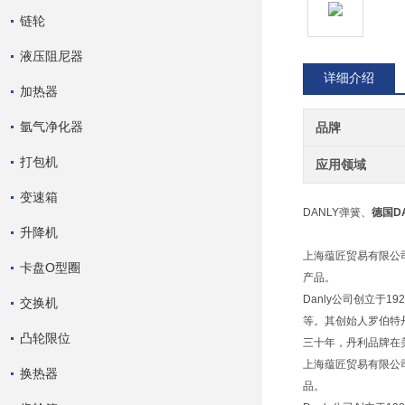
链轮
液压阻尼器
详细介绍
加热器
氩气净化器
品牌
打包机
应用领域
变速箱
DANLY弹簧、
德国
D
升降机
上海蕴匠贸易有限公司
卡盘O型圈
产品。
Danly公司创立
交换机
等。其创始人罗伯特
凸轮限位
三十年，丹利品牌在
上海蕴匠贸易有限公司低
换热器
品。