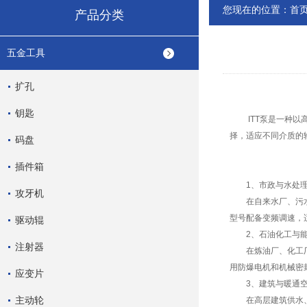
您现在的位置：
首
产品分类
五金工具
扩孔
钥匙
ITT泵是一种以高
择，适应不同介质的
码盘
插件箱
1、市政与水处理
攻牙机
在自来水厂、污水处
型号配备变频调速，
驱动辊
2、石油化工与能
注射器
在炼油厂、化工厂及
用防爆电机和机械密
应变片
3、建筑与暖通空
主动轮
在高层建筑供水、中