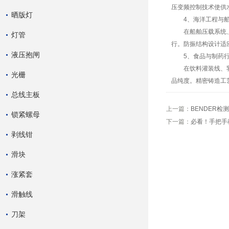
压变频控制技术使供
晒版灯
4、海洋工程与船
在船舶压载系统、舱
灯管
行。防振结构设计适
液压抱闸
5、食品与制药行
在饮料灌装线、乳品
光栅
品纯度。精密铸造工
总线主板
上一篇：
BENDER
锁紧螺母
下一篇：
必看！手把手
剥线钳
滑块
涨紧套
滑触线
刀架