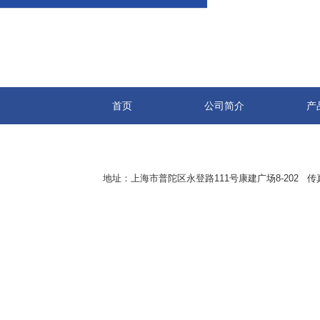
首页
公司简介
产
地址：上海市普陀区永登路111号康建广场8-202 传真：8