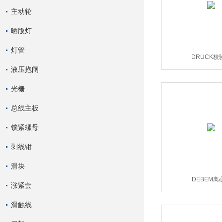
主动轮
晒版灯
灯管
DRUCK校
液压抱闸
光栅
总线主板
锁紧螺母
剥线钳
滑块
DEBEM离
涨紧套
滑触线