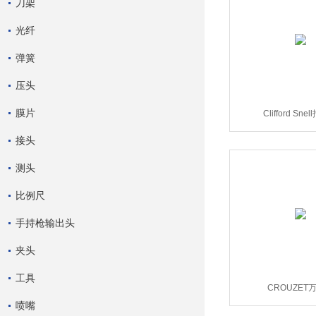
刀架
光纤
弹簧
压头
膜片
Clifford Sne
接头
测头
比例尺
手持枪输出头
夹头
工具
CROUZET
喷嘴